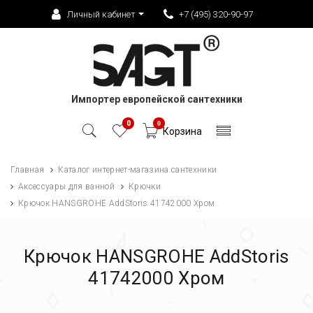
Личный кабинет
+7 (495) 320-90-97
Импортер европейской сантехники
0
0
Корзина
Главная
Каталог интернет-магазина сантехники
Аксессуары для ванной
Крючки
Крючок HANSGROHE AddStoris 41742000 Хром
Крючок HANSGROHE AddStoris
41742000 Хром