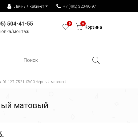
Личный кабинет
+7 (495) 320-90-97
05) 504-41-55
0
0
Корзина
новка/монтаж
A 01 127 7521 0800 Чёрный матовый
рный матовый
б.