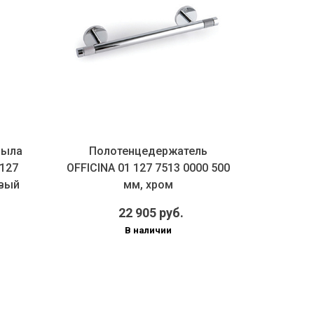
мыла
Полотенцедержатель
Держа
 127
OFFICINA 01 127 7513 0000 500
бумаги
овый
мм, хром
22 905 руб.
В наличии