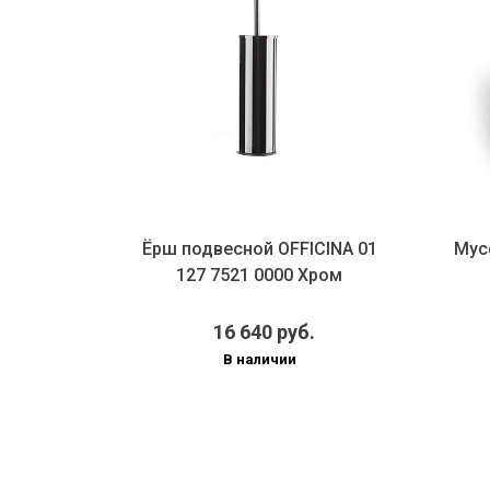
CINA 01
Ёрш подвесной OFFICINA 01
Мус
чёрное
127 7521 0000 Хром
.
16 640 руб.
В наличии