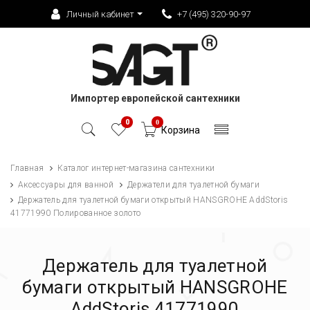
Личный кабинет
+7 (495) 320-90-97
Импортер европейской сантехники
0
0
Корзина
Главная
Каталог интернет-магазина сантехники
Аксессуары для ванной
Держатели для туалетной бумаги
Держатель для туалетной бумаги открытый HANSGROHE AddStoris
41771990 Полированное золото
Держатель для туалетной
бумаги открытый HANSGROHE
AddStoris 41771990