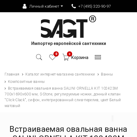
Личный кабинет
+7 (495) 320-90-97
Импортер европейской сантехники
0
0
Корзина
Главная
Каталог интернет-магазина сантехники
Ванны
Композитные ванны
Встраиваемая овальная ванна SALINI ORNELLA KIT 102423M
700х1690х600 мм, S-Stone, регулируемые ножки, донный клапан
"Click-Clack", сифон, интегрированный слив-перелив, цвет Белый
матовый
Встраиваемая овальная ванна