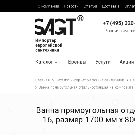
О компании
Новости
Статьи
Доставка
Опла
+7 (495) 320
Розничным кл
Импортер
европейской
сантехники
Каталог
Бренды
Услуги
Акции
Главная
Каталог интернет-магазина сантехники
Ва
Ванна прямоугольная отдельностоящая из композита 
Ванна прямоугольная отд
16, размер 1700 мм х 8