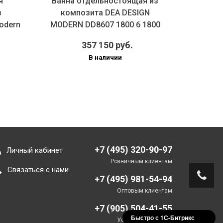
я
Ванна отдельностоящая из
Ванна 
з
композита DEA DESIGN
DESIGN
odern
MODERN DD8607 1800 6 1800
R9 
мм х ...
357 150 руб.
В наличии
+7 (495) 320-90-97
Личный кабинет
Розничным клиентам
Связаться с нами
+7 (495) 981-54-94
Оптовым клиентам
+7 (905) 504-41-55
Быстро с 1С-Битрикс
Установка/Монтаж