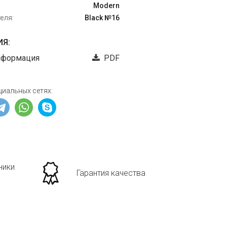
Modern
еля:
Black №16
Я:
нформация
PDF
циальных сетях:
ники
Гарантия качества