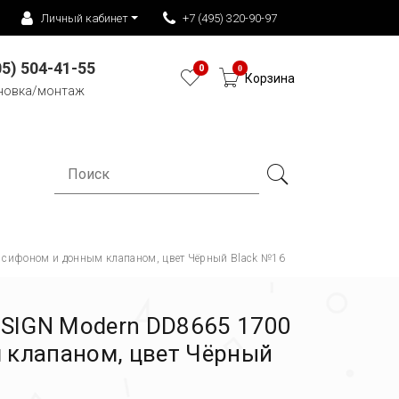
Личный кабинет
+7 (495) 320-90-97
05) 504-41-55
0
0
Корзина
новка/монтаж
с сифоном и донным клапаном, цвет Чёрный Black №16
ESIGN Modern DD8665 1700
м клапаном, цвет Чёрный