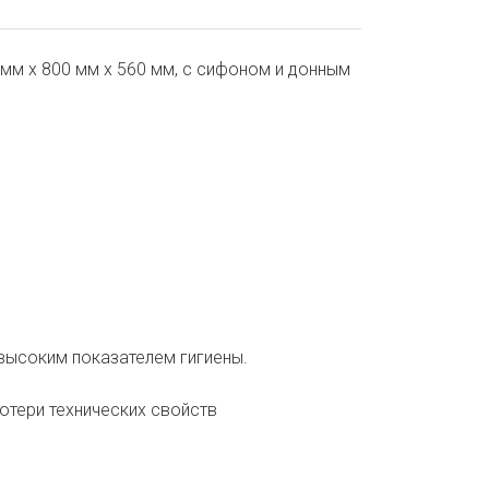
мм х 800 мм х 560 мм, с сифоном и донным
высоким показателем гигиены.
отери технических свойств