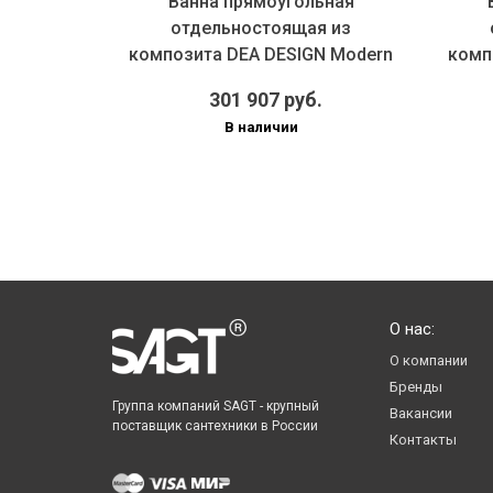
Ванна прямоугольная
ящая из
отдельностоящая из
N Modern
композита DEA DESIGN Modern
комп
р 18...
DD8665 170...
.
301 907 руб.
В наличии
О нас:
О компании
Бренды
Группа компаний SAGT - крупный
Вакансии
поставщик сантехники в России
Контакты