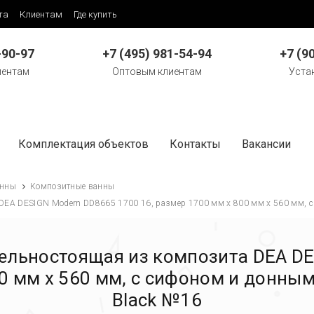
та
Клиентам
Где купить
-90-97
+7 (495) 981-54-94
+7 (9
иентам
Оптовым клиентам
Уста
Комплектация объектов
Контакты
Вакансии
нны
Композитные ванны
DEA DESIGN Modern DD8665 1700 16, размер 1700 мм х 800 мм х 560 мм, 
ельностоящая из композита DEA D
00 мм х 560 мм, с сифоном и донны
Black №16