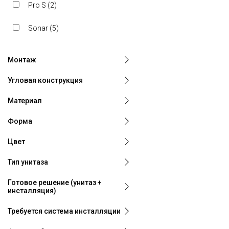
Pro S (
2
)
Sonar (
5
)
Val (
6
)
Монтаж
New Classic (
9
)
Угловая конструкция
Basal (
6
)
Материал
Форма
Цвет
Тип унитаза
Готовое решение (унитаз +
инсталляция)
Требуется система инсталляции