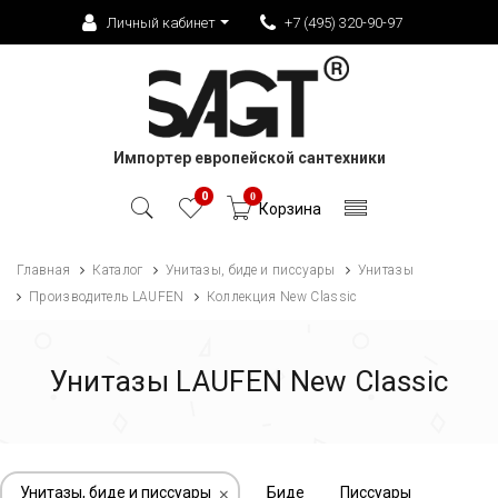
Личный кабинет
+7 (495) 320-90-97
Импортер европейской сантехники
0
0
Корзина
Главная
Каталог
Унитазы, биде и писсуары
Унитазы
Производитель LAUFEN
Коллекция New Classic
Унитазы LAUFEN New Classic
Унитазы, биде и писсуары
Биде
Писсуары