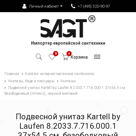
Личный кабинет
+7 (495) 320-90-97
Импортер европейской сантехники
0
0
Корзина
Главная
Каталог интернет-магазина сантехники
Унитазы, биде и писсуары
Унитазы
Подвесной унитаз Kartell by Laufen 8.2033.7.716.000.1 37х54,5 см,
безободковый (rimless), черный матовый
Подвесной унитаз Kartell by
Laufen 8.2033.7.716.000.1
37х54,5 см, безободковый