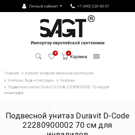
Личный кабинет
+7 (495) 320-90-97
Импортер европейской сантехники
0
0
Корзина
Главная
Каталог интернет-магазина сантехники
Унитазы, биде и писсуары
Унитазы
Подвесной унитаз Duravit D-Code 22280900002 70 см для
инвалидов
Подвесной унитаз Duravit D-Code
22280900002 70 см для
инвалидов