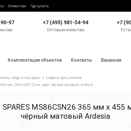
та
Клиентам
Где купить
-90-97
+7 (495) 981-54-94
+7 (9
иентам
Оптовым клиентам
Уста
Комплектация объектов
Контакты
Вакансии
итазы, биде и писсуары
Сиденья для унитаза
5 мм, Slim/Soft Close, цвет чёрный матовый Ardesia
 SPARES MS86CSN26 365 мм х 455 мм,
чёрный матовый Ardesia