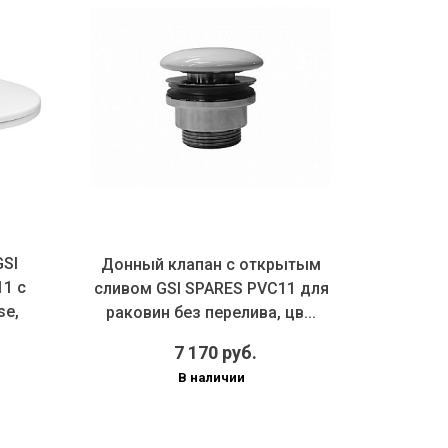
GSI
Донный клапан с открытым
Донный 
1 с
сливом GSI SPARES PVC11 для
SPARES
se,
раковин без перелива, цв...
биде с
7 170 руб.
В наличии