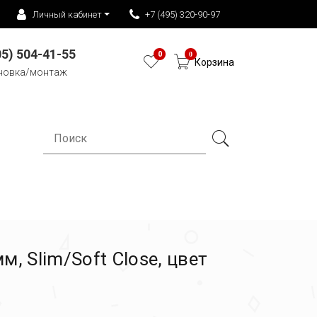
Личный кабинет
+7 (495) 320-90-97
05) 504-41-55
0
0
Корзина
новка/монтаж
 Slim/Soft Close, цвет