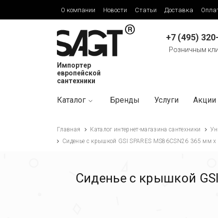
О компании
Новости
Статьи
Доставка
Опла
+7 (495) 320
Розничным кл
Импортер
европейской
сантехники
Каталог
Бренды
Услуги
Акции
Главная
Каталог интернет-магазина сантехники
Ун
Сиденье с крышкой GSI SPARES MS86CSN26 365 мм х 45
Сиденье с крышкой GSI