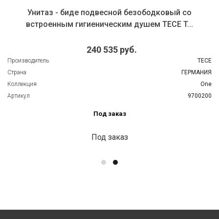
безободковый со
Унитаз подвесной безободк
душем TECE T...
TECE TECEone 97
б.
68 061 р
TECE
Страна
ГЕРМАНИЯ
Коллекция
One
Артикул
9700200
Под зак
Под зак