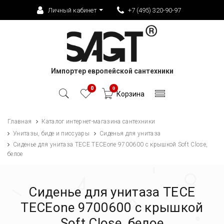
Личный кабинет
+7 (495) 320-90-97
Импортер европейской сантехники
0
0
Корзина
Главная
Каталог интернет-магазина сантехники
Унитазы, биде и писсуары
Сиденья для унитаза
Сиденье для унитаза TECE TECEone 9700600 c крышкой Soft Close,
белое
Сиденье для унитаза TECE
TECEone 9700600 c крышкой
Soft Close, белое