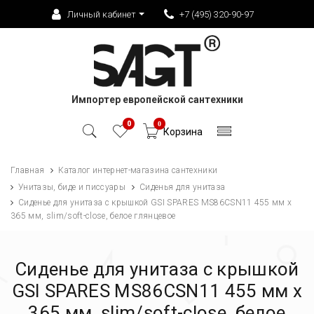
Личный кабинет
+7 (495) 320-90-97
Импортер европейской сантехники
0
0
Корзина
Главная
Каталог интернет-магазина сантехники
Унитазы, биде и писсуары
Сиденья для унитаза
Сиденье для унитаза с крышкой GSI SPARES MS86CSN11 455 мм х
365 мм, slim/soft-close, белое глянцевое
Сиденье для унитаза с крышкой
GSI SPARES MS86CSN11 455 мм х
365 мм, slim/soft-close, белое