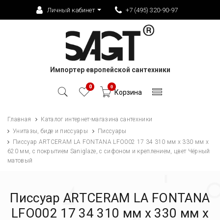
Личный кабинет
+7 (495) 320-90-97
Импортер европейской сантехники
0
0
Корзина
Главная
Каталог интернет-магазина сантехники
Унитазы, биде и писсуары
Писсуары
Писсуар ARTCERAM LA FONTANA LFO002 17 34 310 мм х 330 мм х
620 мм, c покрытием Saniglaze, с сифоном и креплением, цвет Чёрный
матовый
Писсуар ARTCERAM LA FONTANA
LFO002 17 34 310 мм х 330 мм х