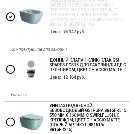
БИДЕ ПОДВЕСНОЕ GSI PURA
8865FR5115 550 ММ Х 360 ММ, С
ОТВЕРСТИЕМ ПОД СМЕСИТЕЛЬ, С
ПЕРЕЛИВОМ, С КРЕПЛЕНИЕМ, ЦВЕТ
GHIACCIO MATTE (СТАРЫЙ АРТИКУЛ
8865115/ 8865FR2115)
Цена: 75 147 руб.
Комплектующие для раковин
ДОННЫЙ КЛАПАН КЛИК-КЛАК GSI
SPARES PCS15 ДЛЯ РАКОВИН/БИДЕ С
ПЕРЕЛИВОМ, ЦВЕТ GHIACCIO MATTE
Цена: 12 164 руб.
Унитазы
УНИТАЗ ПОДВЕСНОЙ
БЕЗОБОДКОВЫЙ GSI PURA 8815FR515
550 ММ Х 360 ММ, С SWIRLFLUSH, С
КРЕПЕЖОМ, ЦВЕТ GHIACCIO MATTE
(СТАРЫЙ АРТИКУЛ 881515/
8815FR215)