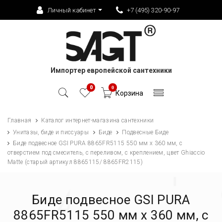
Личный кабинет
+7 (495) 320-90-97
Импортер европейской сантехники
0
0
Корзина
Главная
Каталог интернет-магазина сантехники
Унитазы, биде и писсуары
Биде
Подвесные Биде
Биде подвесное GSI PURA 8865FR5115 550 мм х 360 мм, с
отверстием под смеситель, с переливом, с креплением, цвет Ghiaccio
Matte (старый артикул 8865115/ 8865FR2115)
Биде подвесное GSI PURA
8865FR5115 550 мм х 360 мм, с