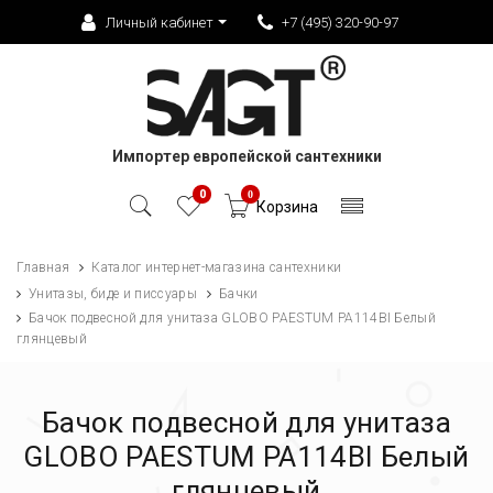
Личный кабинет
+7 (495) 320-90-97
Импортер европейской сантехники
0
0
Корзина
Главная
Каталог интернет-магазина сантехники
Унитазы, биде и писсуары
Бачки
Бачок подвесной для унитаза GLOBO PAESTUM PA114BI Белый
глянцевый
Бачок подвесной для унитаза
GLOBO PAESTUM PA114BI Белый
глянцевый