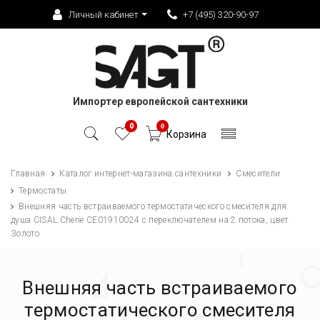
Личный кабинет
+7 (495) 320-90-97
Импортер европейской сантехники
0
0
Корзина
Главная
Каталог интернет-магазина сантехники
Смесители
Термостаты
Внешняя часть встраиваемого термостатического смесителя для
душа CISAL Cherie CE01910024 с переключателем на 2 потока, цвет
Золото
Внешняя часть встраиваемого
термостатического смесителя