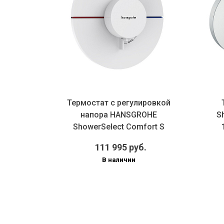
Термостат с регулировкой
ков воды
напора HANSGROHE
S
sgrohe
ShowerSelect Comfort S
 S 15...
15559700 скр...
.
111 995 руб.
В наличии