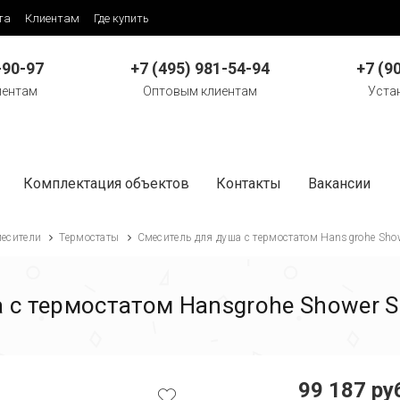
та
Клиентам
Где купить
-90-97
+7 (495) 981-54-94
+7 (9
иентам
Оптовым клиентам
Уста
Комплектация объектов
Контакты
Вакансии
есители
Термостаты
Смеситель для душа с термостатом Hansgrohe Sho
 с термостатом Hansgrohe Shower S
99 187 ру