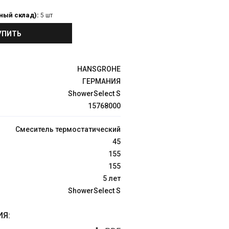
ный склад):
5 шт
УПИТЬ
HANSGROHE
ГЕРМАНИЯ
ShowerSelect S
15768000
Смеситель термостатический
45
155
155
5 лет
ShowerSelect S
Я: