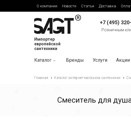
О компании
Новости
Статьи
Доставка
Опла
+7 (495) 320
Розничным кл
Импортер
европейской
сантехники
Каталог
Бренды
Услуги
Акции
Главная
Каталог интернет-магазина сантехники
См
Смеситель для душа