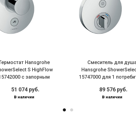
Термостат Hansgrohe
Смеситель для душ
howerSelect S HighFlow
Нansgrohe ShowerSelec
15742000 с запорным
15747000 для 1 потреби
вентилем хром
хром
51 074 руб.
89 576 руб.
В наличии
В наличии