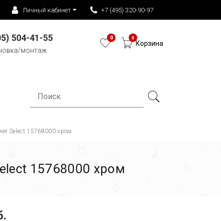
Личный кабинет
+7 (495) 320-90-97
05) 504-41-55
0
0
Корзина
новка/монтаж
wer Select 15768000 хром
elect 15768000 хром
б.