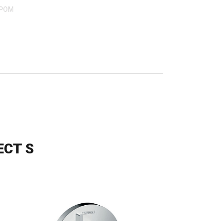
ХРОМ
CT S