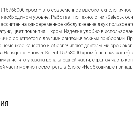
ct 15768000 хром – это современное высокотехнологичное 
 необходимом уровне. Работает по технологии «Select», о
ассчитан на одновременное обслуживание двух пользоват
латуни, цвет покрытия – хром. Изделие удобно в использова
онично сочетается с другими сантехническими приборами. П
 немецкое качество и обеспечивают длительный срок эксп
 Hansgrohe Shower Select 15768000 хром (внешняя часть), 
имание, что указана цена внешней части, скрытая часть кон
ей части можно посмотреть в блоке «Необходимые принадле
ЦИЯ