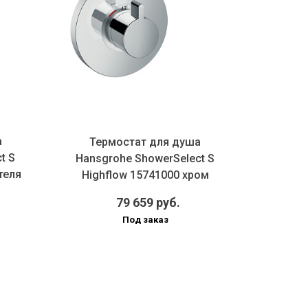
а
Термостат для душа
Запорны
t S
Нansgrohe ShowerSelect S
ShowerSe
теля
Highflow 15741000 хром
по
79 659 руб.
Под заказ