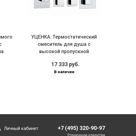
го
УЦЕНКА. Термостатический
Внешняя ча
смеситель для душа с
смесит
высокой пропускной
термост
способностью...
B
17 333 руб.
75
В наличии
В
+7 (495) 320-90-97
Личный кабинет
Розничным клиентам