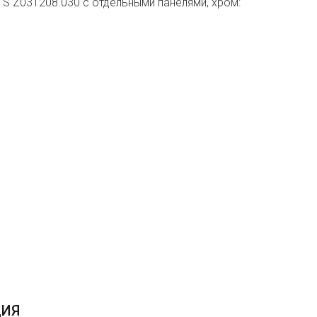
S Z031208.030 с отдельными панелями, хром:
ЦИЯ