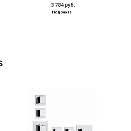
3 784 руб.
9 0
Под заказ
Под
S