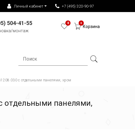
Личный кабинет
+7 (495) 320-90-97
05) 504-41-55
0
0
Корзина
новка/монтаж
31208.030 с отдельными панелями, хром
с отдельными панелями,