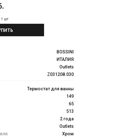
б.
:
1 шт
УПИТЬ
BOSSINI
ИТАЛИЯ
Outlets
Z031208.030
Термостат для ванны
149
65
513
2 года
Outlets
еля:
Хром