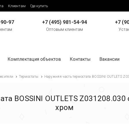
та
Клиентам
Где купить
-90-97
+7 (495) 981-54-94
+7 (9
иентам
Оптовым клиентам
Уста
Комплектация объектов
Контакты
Вакансии
есители
Термостаты
Наружняя часть термостата BOSSINI OUTLETS Z0
тата BOSSINI OUTLETS Z031208.030 
хром