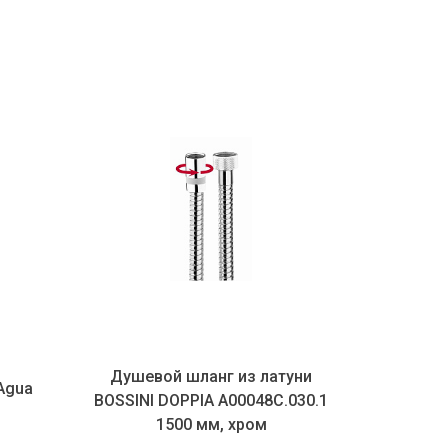
Душевой шланг из латуни
Излив для д
BOSSINI DOPPIA A00048C.030.1
Bossini Sti
1500 мм, хром