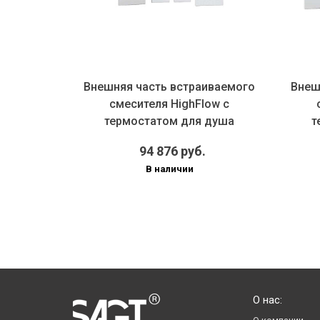
Внешняя часть встраиваемого
Внешняя
тата
смесителя HighFlow с
сме
4.021
термостатом для душа
терм
лото
BOSSINI...
94 876 руб.
В наличии
О нас: