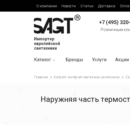
О компании
Новости
Статьи
Доставка
Опла
+7 (495) 320
Розничным кл
Импортер
европейской
сантехники
Каталог
Бренды
Услуги
Акции
Главная
Каталог интернет-магазина сантехники
См
Наружняя часть термос