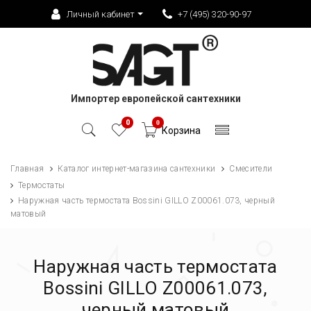
Личный кабинет
+7 (495) 320-90-97
Импортер европейской сантехники
0
0
Корзина
Главная
Каталог интернет-магазина сантехники
Смесители
Термостаты
Наружная часть термостата Bossini GILLO Z00061.073, черный
матовый
Наружная часть термостата
Bossini GILLO Z00061.073,
черный матовый