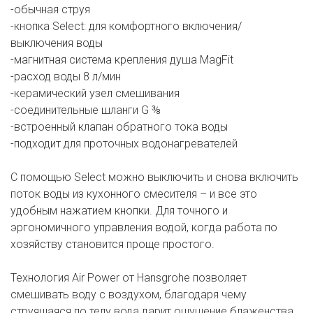
-обычная струя
-кнопка Select: для комфортного включения/
выключения воды
-магнитная система крепления душа MagFit
-расход воды 8 л/мин
-керамический узел смешивания
-соединительные шланги G ⅜
-встроенный клапан обратного тока воды
-подходит для проточных водонагревателей
С помощью Select можно выключить и снова включить
поток воды из кухонного смесителя – и все это
удобным нажатием кнопки. Для точного и
эргономичного управления водой, когда работа по
хозяйству становится проще простого.
Технология Air Power от Hansgrohe позволяет
смешивать воду с воздухом, благодаря чему
струящаяся по телу вода дарит ощущение блаженства.