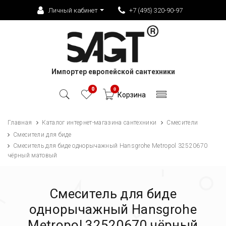
Личный кабинет
+7 (495) 320-90-97
Импортер европейской сантехники
0
0
Корзина
Главная
Каталог интернет-магазина сантехники
Смесители
Смесители для биде
Смеситель для биде однорычажный Hansgrohe Metropol 32520670
чёрный матовый
Смеситель для биде
однорычажный Hansgrohe
Metropol 32520670 чёрный