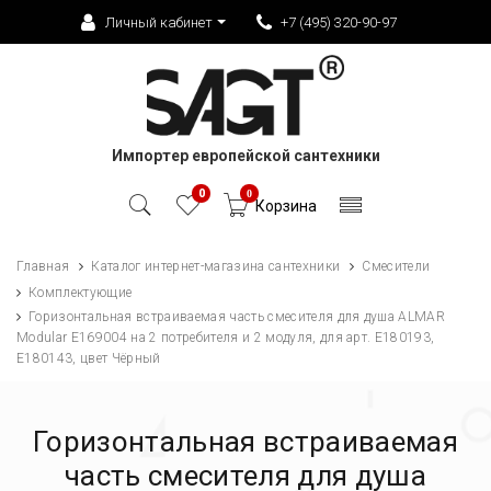
Личный кабинет
+7 (495) 320-90-97
Импортер европейской сантехники
0
0
Корзина
Главная
Каталог интернет-магазина сантехники
Смесители
Комплектующие
Горизонтальная встраиваемая часть смесителя для душа ALMAR
Modular E169004 на 2 потребителя и 2 модуля, для арт. E180193,
E180143, цвет Чёрный
Горизонтальная встраиваемая
часть смесителя для душа