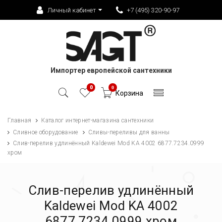
Личный кабинет
+7 (495) 320-90-97
Импортер европейской сантехники
0
0
Корзина
Главная
Каталог интернет-магазина сантехники
Сливное оборудование
Сливы-переливы для ванны
Слив-перелив удлинённый Kaldewei Mod KA 4002 6877.7234.0999
хром
Слив-перелив удлинённый
Kaldewei Mod KA 4002
6877.7234.0999 хром