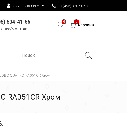
Личный кабинет
+7 (495) 320-90-97
05) 504-41-55
0
0
Корзина
новка/монтаж
 GLOBO QUATRO RA051CR Хром
RO RA051CR Хром
б.