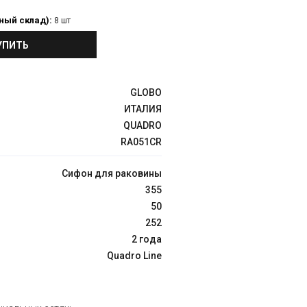
ный склад):
8 шт
УПИТЬ
GLOBO
ИТАЛИЯ
QUADRO
RA051CR
Сифон для раковины
355
50
252
2 года
Quadro Line