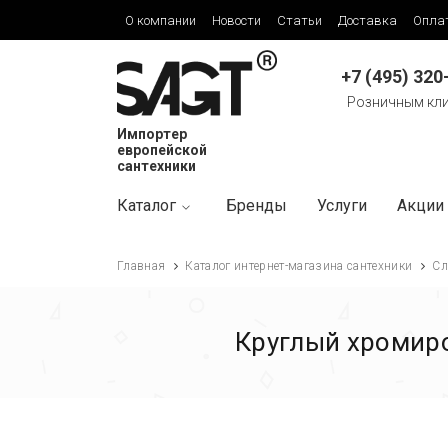
О компании
Новости
Статьи
Доставка
Опла
+7 (495) 320
Розничным кл
Импортер
европейской
сантехники
Каталог
Бренды
Услуги
Акции
Главная
Каталог интернет-магазина сантехники
Сл
Круглый хромир