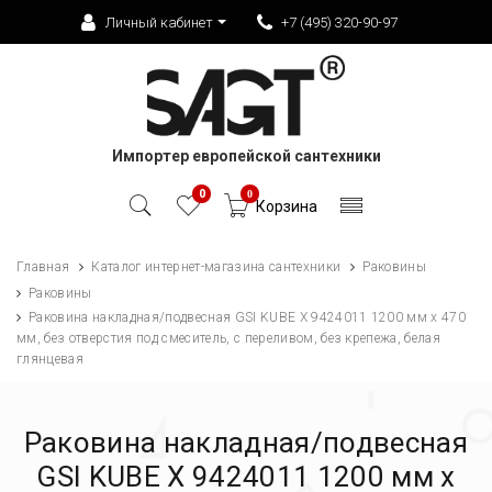
Личный кабинет
+7 (495) 320-90-97
Импортер европейской сантехники
0
0
Корзина
Главная
Каталог интернет-магазина сантехники
Раковины
Раковины
Раковина накладная/подвесная GSI KUBE X 9424011 1200 мм х 470
мм, без отверстия под смеситель, с переливом, без крепежа, белая
глянцевая
Раковина накладная/подвесная
GSI KUBE X 9424011 1200 мм х