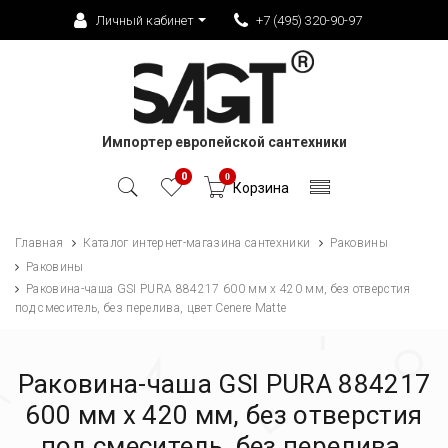
Личный кабинет
+7 (495) 320-90-97
Импортер европейской сантехники
0
0
Корзина
Главная
Каталог интернет-магазина сантехники
Раковины
Раковины
Раковина-чаша GSI PURA 884217 600 мм х 420 мм, без отверстия
под смеситель, без перелива, цвет Cenere Matte
Раковина-чаша GSI PURA 884217
600 мм х 420 мм, без отверстия
под смеситель, без перелива,