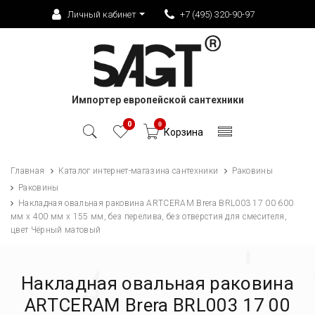
Личный кабинет
+7 (495) 320-90-97
Импортер европейской сантехники
0
0
Корзина
Главная
Каталог интернет-магазина сантехники
Раковины
Раковины
Накладная овальная раковина ARTCERAM Brera BRL003 17 00 600
мм х 400 мм х 155 мм, без перелива, без отверстия для смесителя,
цвет Чёрный матовый
Накладная овальная раковина
ARTCERAM Brera BRL003 17 00