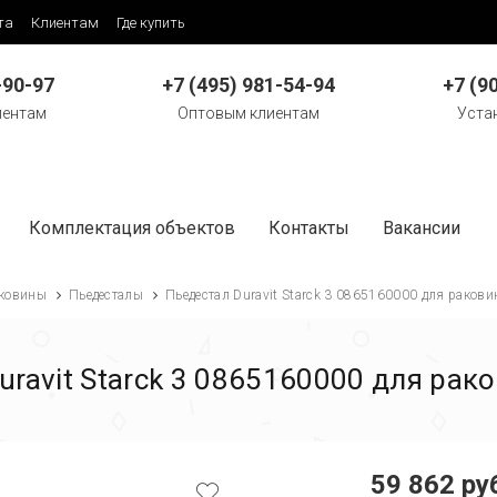
та
Клиентам
Где купить
-90-97
+7 (495) 981-54-94
+7 (9
иентам
Оптовым клиентам
Уста
Комплектация объектов
Контакты
Вакансии
ковины
Пьедесталы
Пьедестал Duravit Starck 3 0865160000 для ракови
uravit Starck 3 0865160000 для рак
59 862 ру