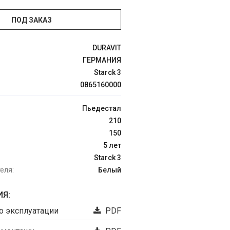
ПОД ЗАКАЗ
DURAVIT
ГЕРМАНИЯ
Starck 3
0865160000
Пьедестал
210
150
5 лет
Starck 3
еля:
Белый
Я:
о эксплуатации
PDF