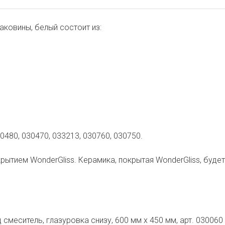
раковины, белый состоит из:
30480, 030470, 033213, 030760, 030750.
тием WonderGliss. Керамика, покрытая WonderGliss, будет
смеситель, глазуровка снизу, 600 мм x 450 мм, арт. 030060