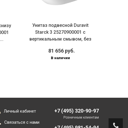
Унитаз подвесной Duravit
снизу
Подве
Starck 3 25270900001 с
0001
Starc
вертикальным смывом, без
..
сиде...
81 656 руб.
В наличии
+7 (495) 320-90-97
Личный кабинет
Розничным клиентам
Связаться с нами
+7 (495) 981-54-94