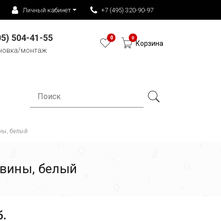
Личный кабинет
+7 (495) 320-90-97
05) 504-41-55
0
0
Корзина
новка/монтаж
ны, белый
овины, белый
б.