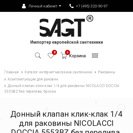
Личный кабинет
+7 (495) 320-90-97
Импортер европейской сантехники
0
0
Корзина
Главная
Каталог интернет-магазина сантехники
Раковины
Комплектующие для раковин
Донный клапан клик-клак 1/4 для раковины NICOLACCI DOCCIA
5553BZ без перелива, бронза
Донный клапан клик-клак 1/4
для раковины NICOLACCI
DOCCIA 5553BZ без перелива,