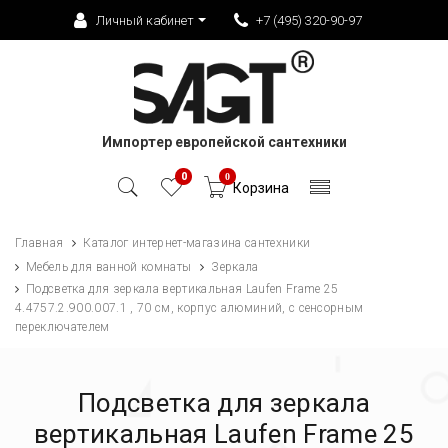
Личный кабинет
+7 (495) 320-90-97
Импортер европейской сантехники
0
0
Корзина
Главная
Каталог интернет-магазина сантехники
Мебель для ванной комнаты
Зеркала
Подсветка для зеркала вертикальная Laufen Frame 25
4.4757.2.900.007.1 , 70 см, корпус алюминий, с сенсорным
переключателем
Подсветка для зеркала
вертикальная Laufen Frame 25