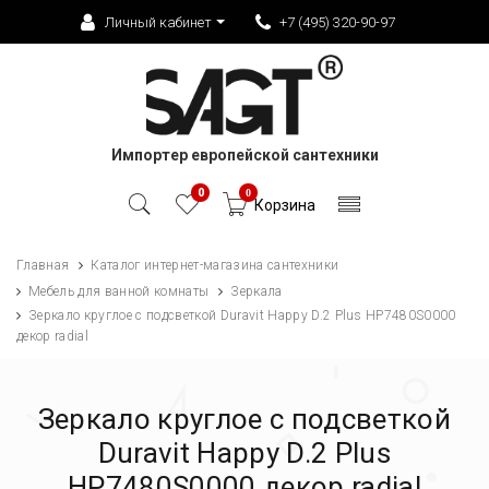
Личный кабинет
+7 (495) 320-90-97
Импортер европейской сантехники
0
0
Корзина
Главная
Каталог интернет-магазина сантехники
Мебель для ванной комнаты
Зеркала
Зеркало круглое с подсветкой Duravit Happy D.2 Plus HP7480S0000
декор radial
Зеркало круглое с подсветкой
Duravit Happy D.2 Plus
HP7480S0000 декор radial