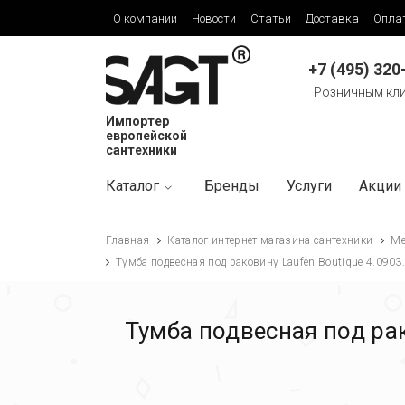
О компании
Новости
Статьи
Доставка
Опла
+7 (495) 320
Розничным кл
Импортер
европейской
сантехники
Каталог
Бренды
Услуги
Акции
Главная
Каталог интернет-магазина сантехники
Ме
Тумба подвесная под раковину Laufen Boutique 4.0903.
Тумба подвесная под рак