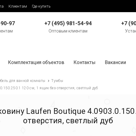
та
Клиентам
Где купить
-90-97
+7 (495) 981-54-94
+7 (9
иентам
Оптовым клиентам
Уста
Комплектация объектов
Контакты
Вакансии
бель для ванной комнаты
Тумбы
0.150.250.1 120 см, 1 ящик без отверстия, светлый дуб
овину Laufen Boutique 4.0903.0.150.
отверстия, светлый дуб