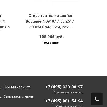
д
Открытая полка Laufen
Поло
que
Boutique 4.0910.1.150.251.1
мебе
ящик с
300x500 x430 мм, лак...
4.0924
108 065 руб.
Под заказ
+7 (495) 320-90-97
Личный кабинет
Розничным клиентам
Связаться с нами
+7 (495) 981-54-94
Оптовым клиентам