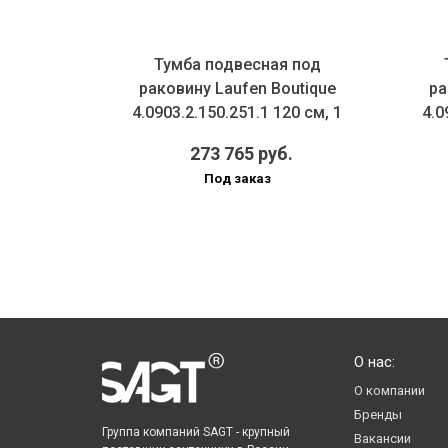
 под
Тумба подвесная под
utique
раковину Laufen Boutique
ра
0 см, 1
4.0903.2.150.251.1 120 см, 1
4.0
ящи...
.
273 765 руб.
Под заказ
О нас:
О компании
Бренды
Группа компаний SAGT - крупный
Вакансии