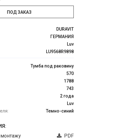
ПОД ЗАКАЗ
DURAVIT
ГЕРМАНИЯ
Luv
LU9568R9898
Тумба под раковину
570
1788
743
2 года
Luv
еля:
Темно-синий
Я:
 монтажу
PDF