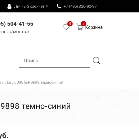
Личный кабинет
+7 (495) 320-90-97
05) 504-41-55
0
0
Корзина
новка/монтаж
avit Luv LU9568R9898 темно-синий
R9898 темно-синий
уб.