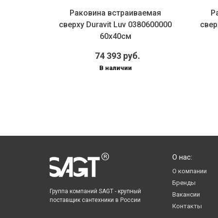
аемая
Раковина встраиваемая
Р
79600000
сверху Duravit Luv 0380600000
свер
60х40см
.
74 393 руб.
В наличии
О нас:
О компании
Бренды
Группа компаний SAGT - крупный
Вакансии
поставщик сантехники в России
Контакты