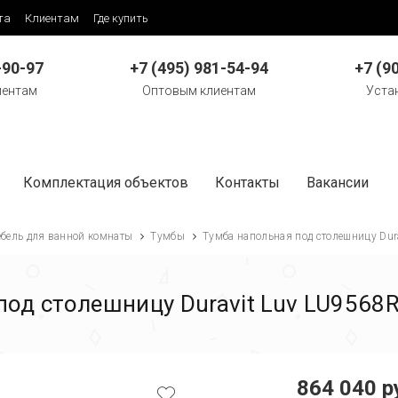
та
Клиентам
Где купить
-90-97
+7 (495) 981-54-94
+7 (9
иентам
Оптовым клиентам
Уста
Комплектация объектов
Контакты
Вакансии
бель для ванной комнаты
Тумбы
Тумба напольная под столешницу Dur
под столешницу Duravit Luv LU9568
864 040 р