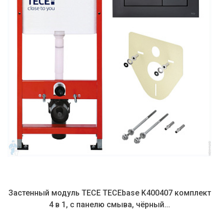
смыва
Застенный модуль TECE TECEbase K400407 комплект
4 в 1, с панелю смыва, чёрный...