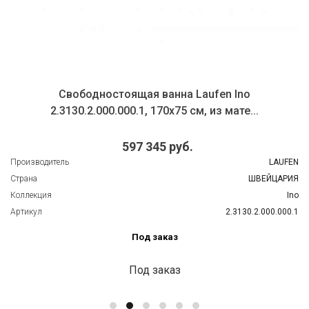
Свободностоящая ванна Laufen Ino
2.3130.2.000.000.1, 170х75 см, из мате...
597 345 руб.
итель
LAUFEN
Произ
ШВЕЙЦАРИЯ
Стран
я
Ino
Колле
2.3130.2.000.000.1
Артик
Под заказ
Под заказ