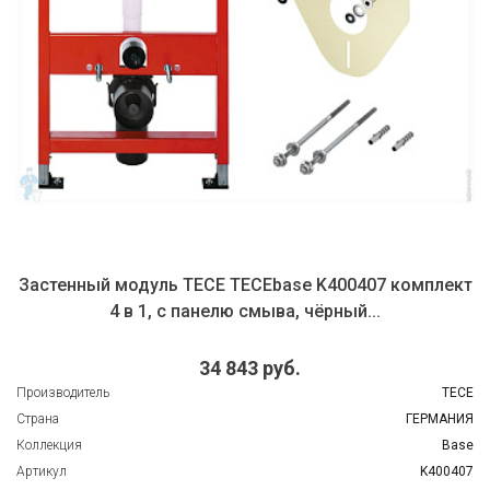
ыва
Застенный модуль TECE TECEbase K400407 комплект
4 в 1, с панелю смыва, чёрный...
34 843 руб.
роизводитель
TECE
трана
ГЕРМАНИЯ
оллекция
Base
ртикул
K400407