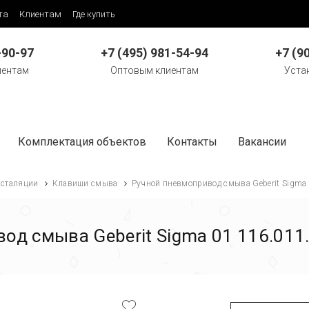
та
Клиентам
Где купить
-90-97
+7 (495) 981-54-94
+7 (9
иентам
Оптовым клиентам
Уста
Комплектация объектов
Контакты
Вакансии
сталяции
Клавиши смыва
Ручной пневмопривод смыва Geberit Sigma
од смыва Geberit Sigma 01 116.011