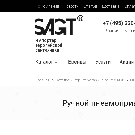
О компании
Новости
Статьи
Доставка
Опла
+7 (495) 320
Розничным кл
Импортер
европейской
сантехники
Каталог
Бренды
Услуги
Акции
Главная
Каталог интернет-магазина сантехники
Ин
Ручной пневмоприв