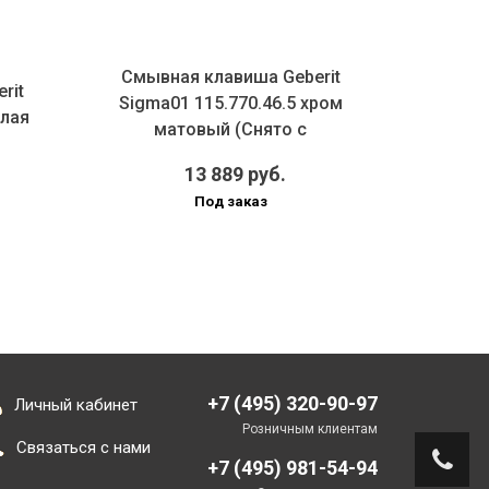
Смывная клавиша Geberit
Ручной пневм
Sigma01 115.770.46.5 хром
Geberit Sigma 
матовый (Снято с
хром гл
производства)
13 889 руб.
Под заказ
Под 
+7 (495) 320-90-97
Личный кабинет
Розничным клиентам
Связаться с нами
+7 (495) 981-54-94