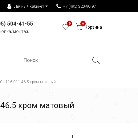
Личный кабинет
+7 (495) 320-90-97
05) 504-41-55
0
0
Корзина
новка/монтаж
 01 116.011.46.5 хром матовый
.46.5 хром матовый