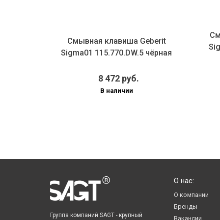
Смывная 
Смывная клавиша Geberit
Sigma01 1
Sigma01 115.770.DW.5 чёрная
г
8 472 руб.
8
В наличии
П
О нас:
О компании
Бренды
Группа компаний SAGT - крупный
Вакансии