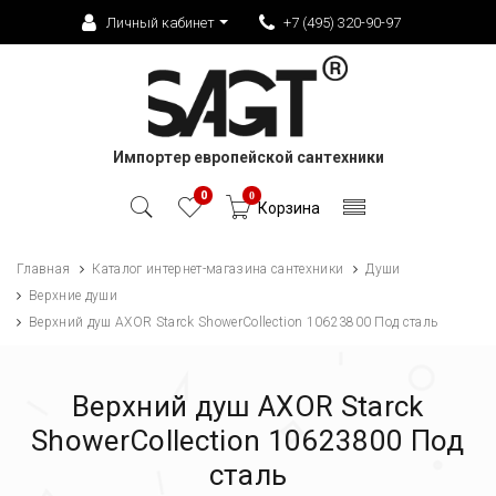
Личный кабинет
+7 (495) 320-90-97
Импортер европейской сантехники
0
0
Корзина
Главная
Каталог интернет-магазина сантехники
Души
Верхние души
Верхний душ AXOR Starck ShowerCollection 10623800 Под сталь
Верхний душ AXOR Starck
ShowerCollection 10623800 Под
сталь