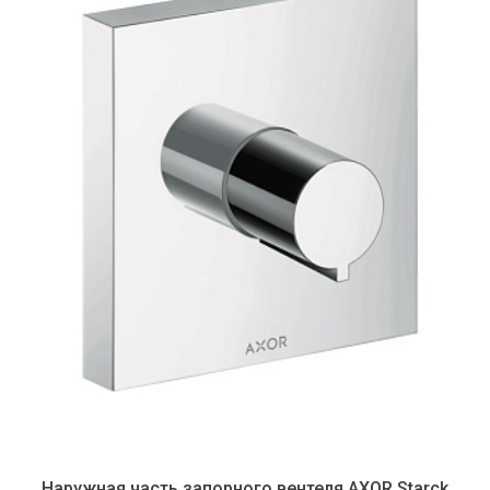
Наружная часть запорного вентеля AXOR Starck