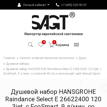
Личный кабинет
+7 (495) 320-90-97
Импортер европейской сантехники
0
0
Корзина
Главная
Каталог интернет-магазина сантехники
Души
Душевые наборы
Душевой набор HANSGROHE Raindance Select E 26622400 120 3jet, с
EcoSmart, 9 л/мин, со штангой 65 см и мыльницей, цвет Белый/Хром
Душевой набор HANSGROHE
Raindance Select E 26622400 120
3jet, с EcoSmart, 9 л/мин, со