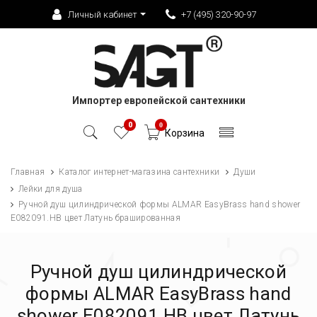
Личный кабинет
+7 (495) 320-90-97
Импортер европейской сантехники
0
0
Корзина
Главная
Каталог интернет-магазина сантехники
Души
Лейки для душа
Ручной душ цилиндрической формы ALMAR EasyBrass hand shower
E082091.HB цвет Латунь брашированная
Ручной душ цилиндрической
формы ALMAR EasyBrass hand
shower E082091.HB цвет Латунь