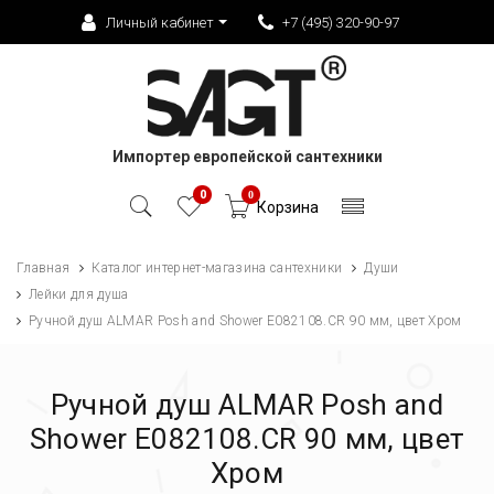
Личный кабинет
+7 (495) 320-90-97
Импортер европейской сантехники
0
0
Корзина
Главная
Каталог интернет-магазина сантехники
Души
Лейки для душа
Ручной душ ALMAR Posh and Shower E082108.CR 90 мм, цвет Хром
Ручной душ ALMAR Posh and
Shower E082108.CR 90 мм, цвет
Хром