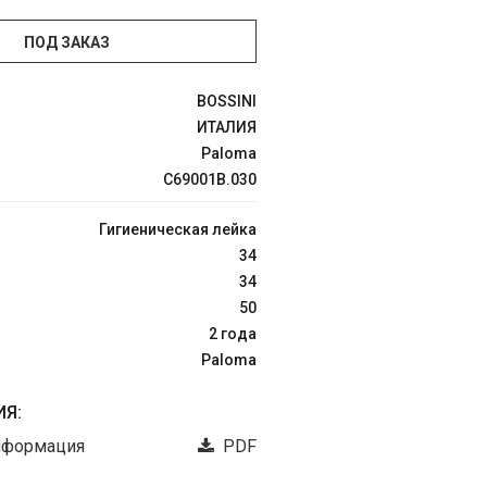
ПОД ЗАКАЗ
BOSSINI
ИТАЛИЯ
Paloma
C69001B.030
Гигиеническая лейка
34
34
50
2 года
Paloma
Я:
нформация
PDF