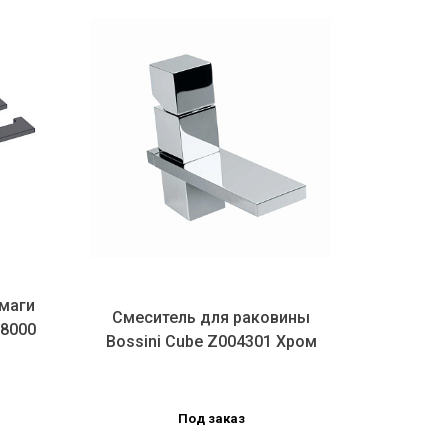
маги
Рако
Смеситель для раковины
18000
сверху 
Bossini Cube Z004301 Хром
Под заказ