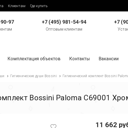
та
Клиентам
Где купить
-90-97
+7 (495) 981-54-94
+7 (9
иентам
Оптовым клиентам
Уста
Комплектация объектов
Контакты
Вакансии
ши
Гигиенические души Bossini
Гигиенический комплект Bossini Palom
омплект Bossini Paloma C69001 Хром
11 662 ру