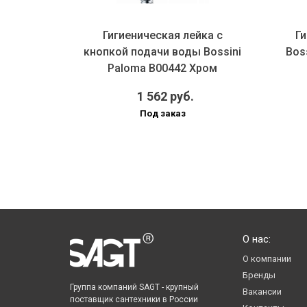
плект
Гигиеническая лейка с
Г
6 Хром (с
кнопкой подачи воды Bossini
Bos
лем)
Paloma B00442 Хром
1 562 руб.
Под заказ
О нас:
О компании
Бренды
Группа компаний SAGT - крупный
Вакансии
поставщик сантехники в России