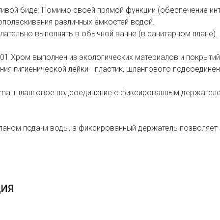
ивой биде. Помимо своей прямой функции (обеспечение инт
 ополаскивания различных ёмкостей водой.
лательно выполнять в обычной ванне (в санитарном плане).
001 Хром выполнен из экологических материалов и покрытий
ия гигиенической лейки - пластик, шлангового подсоединени
loma, шланговое подсоединение с фиксированным держателем
аном подачи воды, а фиксированный держатель позволяет 
ЦИЯ