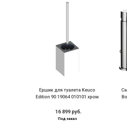
ркало
Ершик для туалета Keuco
См
17612
Edition 90 19064 010101 хром
Bo
ткой
16 899 руб.
Под заказ