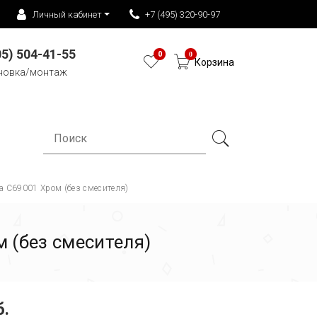
Личный кабинет
+7 (495) 320-90-97
05) 504-41-55
0
0
Корзина
новка/монтаж
a C69001 Хром (без смесителя)
 (без смесителя)
б.