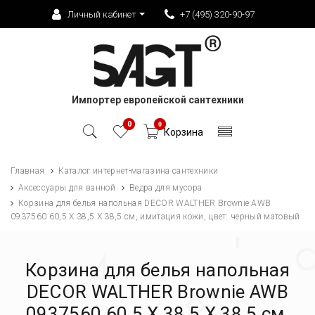
Личный кабинет
+7 (495) 320-90-97
Импортер европейской сантехники
0
0
Корзина
Главная
Каталог интернет-магазина сантехники
Аксессуары для ванной
Ведра для мусора
Корзина для белья напольная DECOR WALTHER Brownie AWB
0937560 60,5 X 38,5 X 38,5 см, имитация кожи, цвет: черный матовый
Корзина для белья напольная
DECOR WALTHER Brownie AWB
0937560 60,5 X 38,5 X 38,5 см,