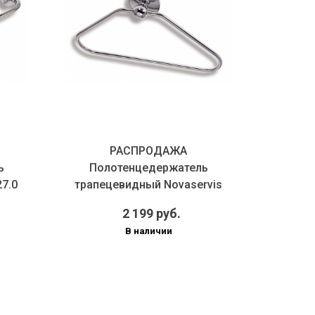
РАСПРОДАЖА
ь
Полотенцедержатель
Пол
27.0
трапецевидный Novaservis
Novase
Metalia 1 6103.0 хром
2 199 руб.
В наличии