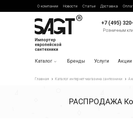
О компании
Новости
Статьи
Доставка
Опла
+7 (495) 320
Розничным кл
Импортер
европейской
сантехники
Каталог
Бренды
Услуги
Акции
Главная
Каталог интернет-магазина сантехники
Ак
РАСПРОДАЖА Коль