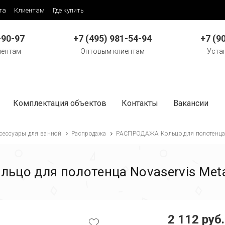
та
Клиентам
Где купить
-90-97
+7 (495) 981-54-94
+7 (9
иентам
Оптовым клиентам
Уста
Комплектация объектов
Контакты
Вакансии
сессуары для ванной
Распродажа
РАСПРОДАЖА Кольцо для полотенца N
цо для полотенца Novaservis Metal
2 112 руб.