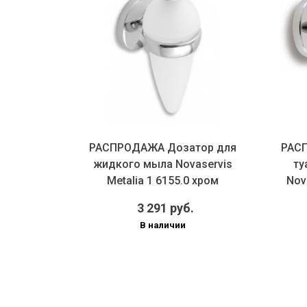
бор
РАСПРОДАЖА Дозатор для
РАС
ений
жидкого мыла Novaservis
ту
 MB/NT 1
Metalia 1 6155.0 хром
Nova
3 291 руб.
В наличии