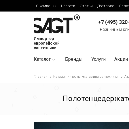
О компании
Новости
Статьи
Доставка
Опла
+7 (495) 320
Розничным кл
Импортер
европейской
сантехники
Каталог
Бренды
Услуги
Акции
Главная
Каталог интернет-магазина сантехники
Ак
Полотенцедержате