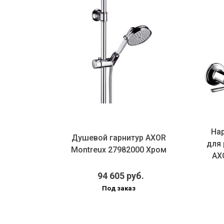
ша с
Нар
Душевой гарнитур AXOR
ontreux
для 
Montreux 27982000 Хром
м
AXO
.
94 605 руб.
Под заказ