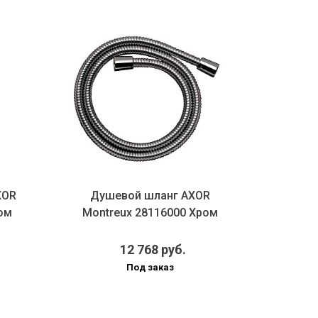
Смесите
XOR
Душевой шланг AXOR
клапа
ом
Montreux 28116000 Хром
12 768 руб.
Под заказ