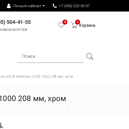
Личный кабинет
+7 (495) 320-90-97
05) 504-41-55
0
0
Корзина
новка/монтаж
вой AXOR Montreux 42021000 208 мм, хром
1000 208 мм, хром
б.