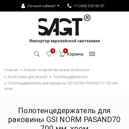
Личный кабинет
+7 (495) 320-90-97
Импортер европейской сантехники
0
0
Корзина
Главная
Каталог интернет-магазина сантехники
Аксессуары для ванной
Полотенцедержатели
Полотенцедержатель для раковины GSI NORM PASAND70 700 мм,
хром
Полотенцедержатель для
раковины GSI NORM PASAND70
700 мм, хром