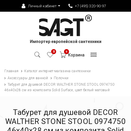
Личный кабинет
+7 (495) 320-90-97
Импортер европейской сантехники
0
0
Корзина
Главная
Каталог интернет-магазина сантехники
Аксессуары для ванной
Полочки
Табурет для душевой DECOR WALTHER STONE STOOL 0974750
46x40x28 см из композита Solid Surface, цвет белый матовый
Табурет для душевой DECOR
WALTHER STONE STOOL 0974750
46x40x28 см из композита Solid