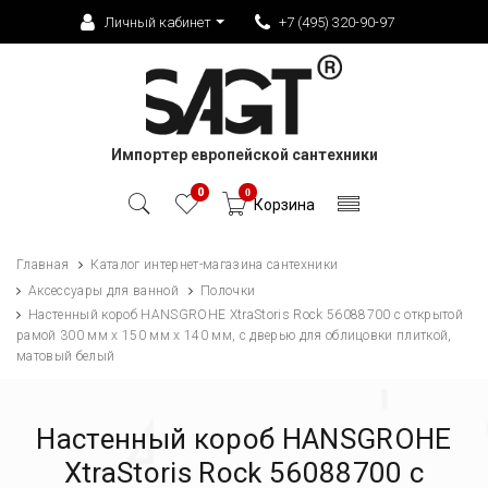
Личный кабинет
+7 (495) 320-90-97
Импортер европейской сантехники
0
0
Корзина
Главная
Каталог интернет-магазина сантехники
Аксессуары для ванной
Полочки
Настенный короб HANSGROHE XtraStoris Rock 56088700 с открытой
рамой 300 мм х 150 мм х 140 мм, с дверью для облицовки плиткой,
матовый белый
Настенный короб HANSGROHE
XtraStoris Rock 56088700 с