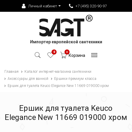
Личный кабинет
+7 (495) 320-90-97
Импортер европейской сантехники
0
0
Корзина
Главная
Каталог интернет-магазина сантехники
Аксессуары для ванной
Ершики премиум класса
Ершик для туалета Keuco Elegance New 11669 019000 хром
Ершик для туалета Keuco
Elegance New 11669 019000 хром