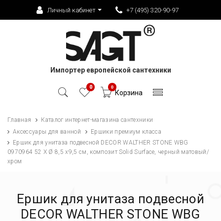
Личный кабинет
+7 (495) 320-90-97
Импортер европейской сантехники
0
0
Корзина
Главная
Каталог интернет-магазина сантехники
Аксессуары для ванной
Ершики премиум класса
Ершик для унитаза подвесной DECOR WALTHER STONE WBG
0970964 52 X Ø 8,5 х9,5 см, композит Solid Surface, черный матовый/
хром
Ершик для унитаза подвесной
DECOR WALTHER STONE WBG