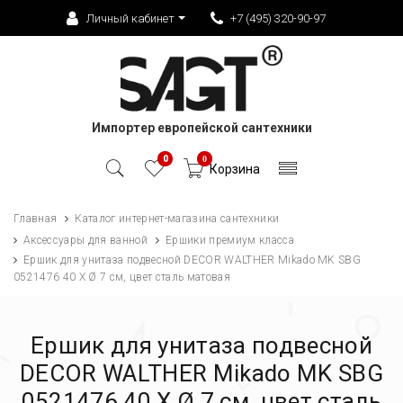
Личный кабинет
+7 (495) 320-90-97
Импортер европейской сантехники
0
0
Корзина
Главная
Каталог интернет-магазина сантехники
Аксессуары для ванной
Ершики премиум класса
Ершик для унитаза подвесной DECOR WALTHER Mikado MK SBG
0521476 40 X Ø 7 см, цвет сталь матовая
Ершик для унитаза подвесной
DECOR WALTHER Mikado MK SBG
0521476 40 X Ø 7 см, цвет сталь