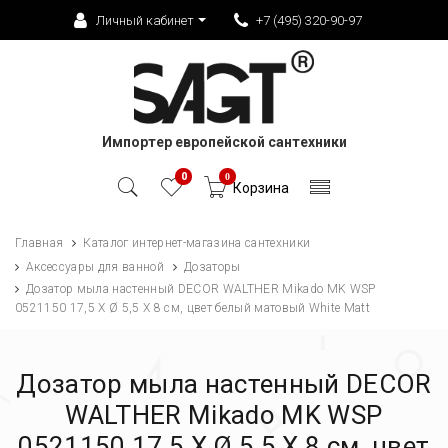
Личный кабинет
+7 (495) 320-90-97
Импортер европейской сантехники
0
0
Корзина
Главная
Каталог интернет-магазина сантехники
Аксессуары для ванной
Дозаторы
Дозатор мыла настенный DECOR WALTHER Mikado MK WSP
0521150 17,5 X Ø 5,5 X 8 см, цвет белый матовый White Matt
Дозатор мыла настенный DECOR
WALTHER Mikado MK WSP
0521150 17,5 X Ø 5,5 X 8 см, цвет